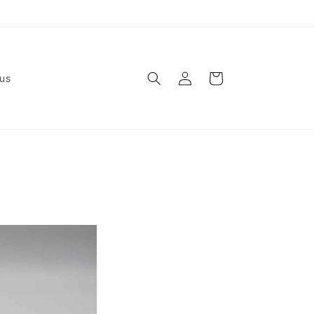
ロ
カ
グ
ー
us
イ
ト
ン