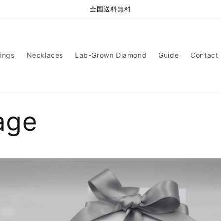
全国送料無料
rings
Necklaces
Lab-Grown Diamond
Guide
Contact 
age