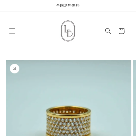
コンテ
全国送料無料
ンツに
進む
カ
ー
ト
商品情
報にス
キップ