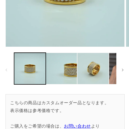
モ
ー
ダ
ル
で
メ
デ
ィ
ア
(1)
(2
を
こちらの商品はカスタムオーダー品となります。
開
表示価格は参考価格です。
く
ご購入をご希望の場合は、
お問い合わせ
より