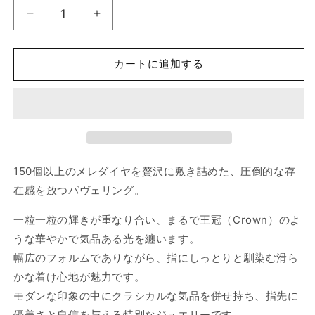
量
Crown
Crown
Pavé
Pavé
ク
ク
カートに追加する
ラ
ラ
ウ
ウ
ン
ン
パ
パ
ヴ
ヴ
ェ
ェ
の
の
150個以上のメレダイヤを贅沢に敷き詰めた、圧倒的な存
数
数
在感を放つパヴェリング。
量
量
を
を
一粒一粒の輝きが重なり合い、まるで王冠（Crown）のよ
減
増
うな華やかで気品ある光を纏います。
ら
や
幅広のフォルムでありながら、指にしっとりと馴染む滑ら
す
す
かな着け心地が魅力です。
モダンな印象の中にクラシカルな気品を併せ持ち、指先に
優美さと自信を与える特別なジュエリーです。