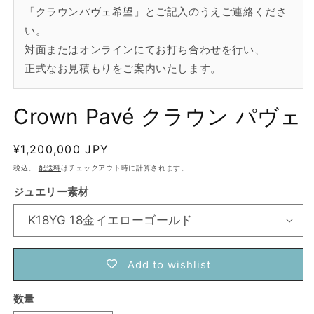
「クラウンパヴェ希望」とご記入のうえご連絡くださ
い。
対面またはオンラインにてお打ち合わせを行い、
正式なお見積もりをご案内いたします。
Crown Pavé クラウン パヴェ
通
¥1,200,000 JPY
常
税込。
配送料
はチェックアウト時に計算されます。
価
ジュエリー素材
格
Add to wishlist
数量
数