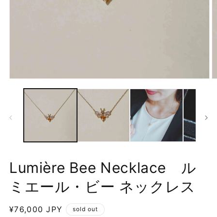
モ
ー
ダ
ル
で
メ
デ
ィ
ア
(1)
(2
Lumière Bee Necklace ル
を
開
ミエール・ビー ネックレス
く
通
¥76,000 JPY
sold out