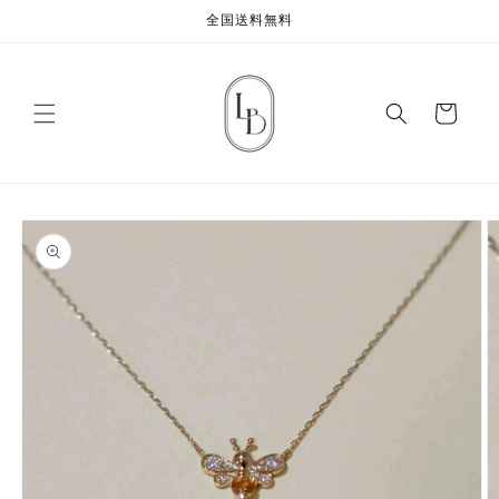
コンテ
全国送料無料
ンツに
進む
カ
ー
ト
商品情
報にス
キップ