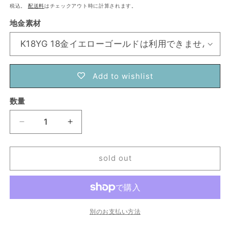
常
税込。
配送料
はチェックアウト時に計算されます。
価
地金素材
格
Add to wishlist
数量
数
量
Lumière
Lumière
Bee
Bee
Necklace
Necklace
sold out
ル
ル
ミ
ミ
エ
エ
ー
ー
ル・
ル・
別のお支払い方法
ビ
ビ