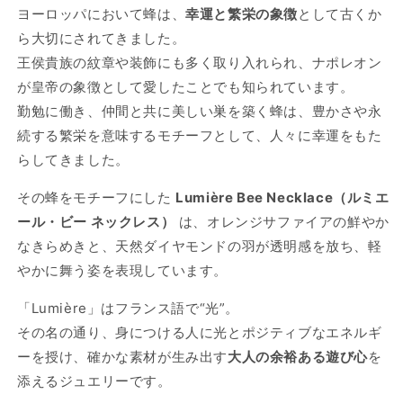
ー
ー
ヨーロッパにおいて蜂は、
幸運と繁栄の象徴
として古くか
ネ
ネ
ら大切にされてきました。
ッ
ッ
王侯貴族の紋章や装飾にも多く取り入れられ、ナポレオン
ク
ク
が皇帝の象徴として愛したことでも知られています。
レ
レ
勤勉に働き、仲間と共に美しい巣を築く蜂は、豊かさや永
ス
ス
続する繁栄を意味するモチーフとして、人々に幸運をもた
の
の
数
数
らしてきました。
量
量
その蜂をモチーフにした
Lumière Bee Necklace（ルミエ
を
を
ール・ビー ネックレス）
は、オレンジサファイアの鮮やか
減
増
ら
や
なきらめきと、天然ダイヤモンドの羽が透明感を放ち、軽
す
す
やかに舞う姿を表現しています。
「Lumière」はフランス語で“光”。
その名の通り、身につける人に光とポジティブなエネルギ
ーを授け、確かな素材が生み出す
大人の余裕ある遊び心
を
添えるジュエリーです。